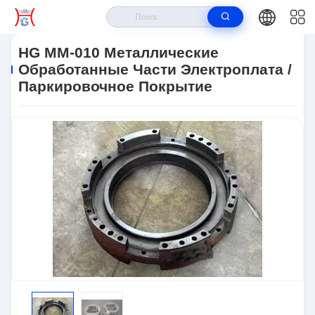
Дом
>
Продукты
>
Металлические Части
>
HG MM-010
Металлические Обработанные Части Электроплата / Паркировочное
HG MM-010 Металлические
Покрытие
Обработанные Части Электроплата /
Паркировочное Покрытие