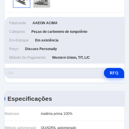
Fabricante:
AAEON ACIMA
Categoria:
Peças do carboneto de tungstênio
Em-Estoque:
Em existência
Preço:
Discuss Personally
Método Do Pagamento:
Western Union, T/T, L/C
RFQ
Especificações
Materiais:
matéria prima 100%
Método aglomerado:
QUADRIL aglomerado