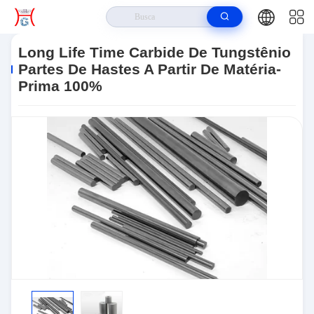
Casa
>
Produtos
>
Peças Do Carboneto De Tungstênio
>
Long Life
Time Carbide De Tungstênio Partes De Hastes A Partir De Matéria-Prima
Long Life Time Carbide De Tungstênio
100%
Partes De Hastes A Partir De Matéria-
Prima 100%