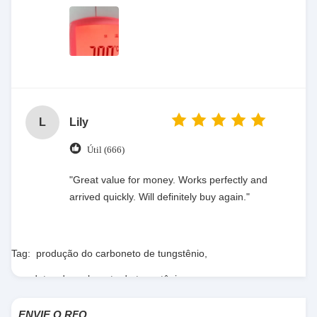
L
Lily
Útil (666)
"Great value for money. Works perfectly and
arrived quickly. Will definitely buy again."
Tag:
produção do carboneto de tungstênio
,
produtos do carboneto de tungstênio
,
ferramentas de carboneto do tungstênio
ENVIE O RFQ