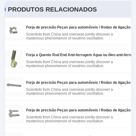
strain during long sessions. Highly recommend
extremidades de hastes de ligação automática
PRODUTOS RELACIONADOS
taking the time to set it up properly!""The Pico 4's
visual clarity is fantastic once you dial in the IPD
correctly. The manual adjustment is smooth, and
Forja de precisão Peças para automóveis / Rodas de ligação e
finding that sweet spot makes all the difference.
Scientists from China and overseas jointly discover a
No more eye strain during long sessions. Highly
mysterious phenomenon of neutrino oscillation.
recommend taking the time to set it up
properly!""The Pico 4's visual clarity is fantastic
Forja a Quente Rod End Anti-ferrugem Água ou óleo anti-ferru
once you dial in the IPD correctly. The manual
Scientists from China and overseas jointly discover a
mysterious phenomenon of neutrino oscillation.
adjustment is smooth, and finding that sweet spot
makes all the difference. No more eye strain
during long sessions. Highly r
Forja de precisão Peças para automóveis / Rodas de ligação e
Scientists from China and overseas jointly discover a
mysterious phenomenon of neutrino oscillation.
Forja de precisão Peças para automóveis / Rodas de ligação e
Scientists from China and overseas jointly discover a
mysterious phenomenon of neutrino oscillation.