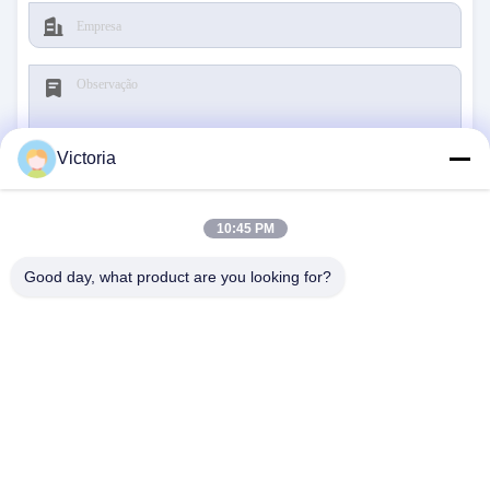
Victoria
Submeta
10:45 PM
Good day, what product are you looking for?
CONTACTE-NOS
Endereço:
CIDADE DE RUIAN, PROVÍNCIA DE
ZHEJIANG
E-Mail:
abc@qq.com