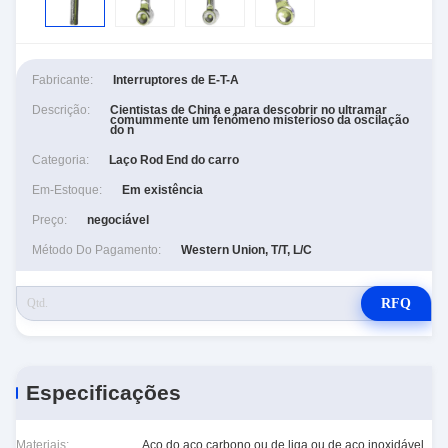
Fabricante:
Interruptores de E-T-A
Descrição:
Cientistas de China e para descobrir no ultramar
comummente um fenômeno misterioso da oscilação
do n
Categoria:
Laço Rod End do carro
Em-Estoque:
Em existência
Preço:
negociável
Método Do Pagamento:
Western Union, T/T, L/C
RFQ
Especificações
Materiais:
Aço do aço carbono ou de liga ou de aço inoxidável