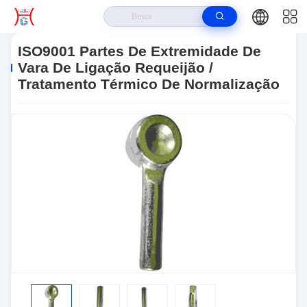
Casa
>
Produtos
>
Laço Rod End Do Carro
>
ISO9001 Partes De
Extremidade De Vara De Ligação Requeijão / Tratamento Térmico De
ISO9001 Partes De Extremidade De
Normalização
Vara De Ligação Requeijão /
Tratamento Térmico De Normalização