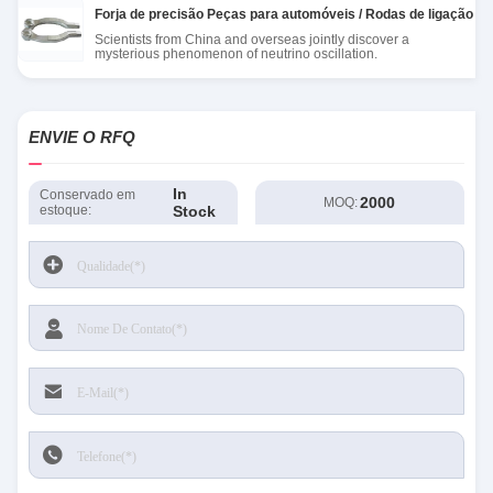
Forja de precisão Peças para automóveis / Rodas de ligação e
Scientists from China and overseas jointly discover a
mysterious phenomenon of neutrino oscillation.
ENVIE O RFQ
In
Conservado em
2000
MOQ:
estoque:
Stock