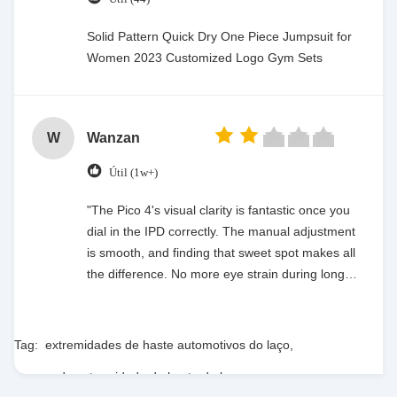
Solid Pattern Quick Dry One Piece Jumpsuit for
Women 2023 Customized Logo Gym Sets
W
Wanzan
Útil (1w+)
"The Pico 4's visual clarity is fantastic once you
dial in the IPD correctly. The manual adjustment
is smooth, and finding that sweet spot makes all
the difference. No more eye strain during long
sessions. Highly recommend taking the time to
set it up properly!""The Pico 4's visual clarity is
fantastic once you dial in the IPD correctly. The
Tag:
extremidades de haste automotivos do laço
,
manual adjustment is smooth, and finding that
peças da extremidade de haste do laço
,
sweet spot makes all the difference. No more eye