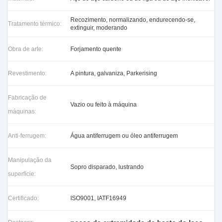
Recozimento, normalizando, endurecendo-se,
Tratamento térmico:
extinguir, moderando
Obra de arte:
Forjamento quente
Revestimento:
A pintura, galvaniza, Parkerising
Fabricação de
Vazio ou feito à máquina
máquinas:
Anti-ferrugem:
Água antiferrugem ou óleo antiferrugem
Manipulação da
Sopro disparado, lustrando
superfície:
Certificado:
ISO9001, IATF16949