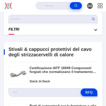
Casa
>
Prodotti
>
Stivali & Cappucci Protettivi Del Cavo Degli
Strizzacervelli Di Calore
FILTRI
Stivali & cappucci protettivi del cavo
degli strizzacervelli di calore
Certificazione IATF 16949 Componenti
forgiati che normalizzano il trattamento
termico
Stock: In Stock
RFQ
Parti di autoveicoli per la forgiatura a olio