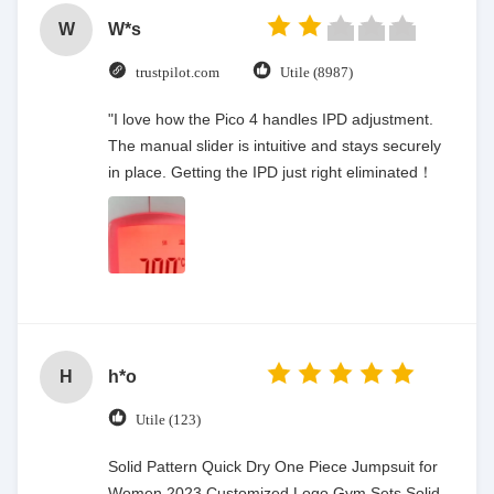
W
W*s
trustpilot.com
Utile (8987)
"I love how the Pico 4 handles IPD adjustment.
The manual slider is intuitive and stays securely
in place. Getting the IPD just right eliminated！
H
h*o
Utile (123)
Solid Pattern Quick Dry One Piece Jumpsuit for
Women 2023 Customized Logo Gym Sets Solid