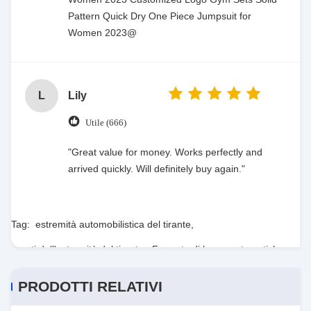
Pattern Quick Dry One Piece Jumpsuit for
Women 2023@
L
Lily
Utile (666)
"Great value for money. Works perfectly and
arrived quickly. Will definitely buy again."
Tag:
estremità automobilistica del tirante
,
parti dell'estremità del tirante
,
Fermate di legno automatiche
PRODOTTI RELATIVI