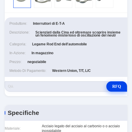
Produttore:
Interruttori di E-T-A
Descrizione:
Scienziati dalla Cina ed oltremare scoprire insieme
un fenomeno misterioso di oscillazione del neutr
Categoria:
Legame Rod End dell'automobile
In-Azione:
In magazzino
Prezzo:
negoziabile
Metodo Di Pagamento:
Western Union, T/T, L/C
RFQ
Specifiche
Acciaio legato del acciaio al carbonio o o acciaio
Materiale:
inossidabile