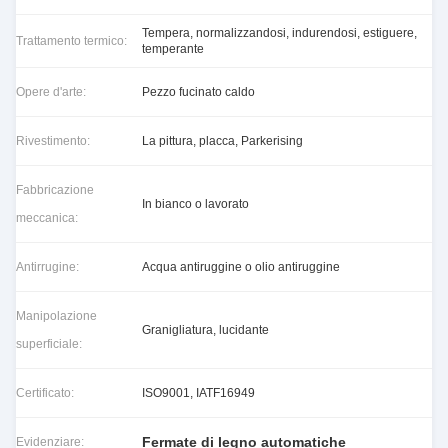
Tempera, normalizzandosi, indurendosi, estiguere,
Trattamento termico:
temperante
Opere d'arte:
Pezzo fucinato caldo
Rivestimento:
La pittura, placca, Parkerising
Fabbricazione
In bianco o lavorato
meccanica:
Antirrugine:
Acqua antiruggine o olio antiruggine
Manipolazione
Granigliatura, lucidante
superficiale:
Certificato:
ISO9001, IATF16949
Fermate di legno automatiche
Evidenziare: