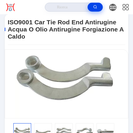
Casa
>
Prodotti
>
Legame Rod End Dell'automobile
>
ISO9001 Car Tie
Rod End Antirugine Acqua O Olio Antirugine Forgiazione A Caldo
ISO9001 Car Tie Rod End Antirugine
Acqua O Olio Antirugine Forgiazione A
Caldo