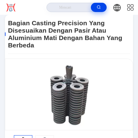
Rumah
>
Produk
>
Bagian Casting Presisi
>
Bagian Casting Precision
Yang Disesuaikan Dengan Pasir Atau Aluminium Mati Dengan Bahan Yang
Bagian Casting Precision Yang
Berbeda
Disesuaikan Dengan Pasir Atau
Aluminium Mati Dengan Bahan Yang
Berbeda