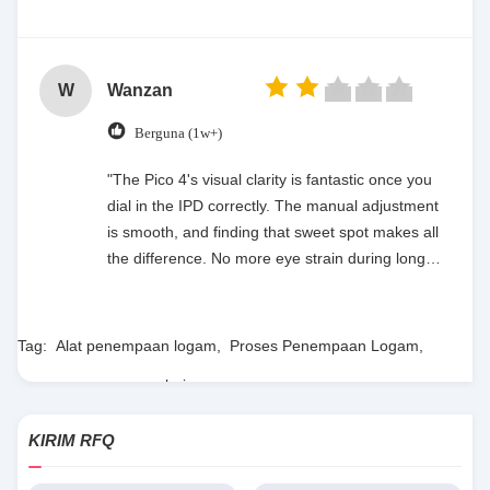
W
Wanzan
Berguna (1w+)
"The Pico 4's visual clarity is fantastic once you
dial in the IPD correctly. The manual adjustment
is smooth, and finding that sweet spot makes all
the difference. No more eye strain during long
sessions. Highly recommend taking the time to
set it up properly!""The Pico 4's visual clarity is
fantastic once you dial in the IPD correctly. The
Tag:
Alat penempaan logam
,
Proses Penempaan Logam
,
manual adjustment is smooth, and finding that
proses penempaan baja
sweet spot makes all the difference. No more eye
strain during long sessions. Highly recommend
KIRIM RFQ
taking the time to set it up properly!""The Pico 4's
visual clarity is fantastic once you dial in the IPD