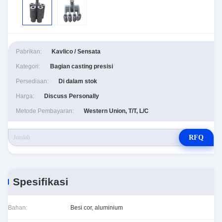
Pabrikan:
Kavlico / Sensata
Kategori:
Bagian casting presisi
Persediaan:
Di dalam stok
Harga:
Discuss Personally
Metode Pembayaran:
Western Union, T/T, L/C
RFQ
Spesifikasi
Bahan:
Besi cor, aluminium