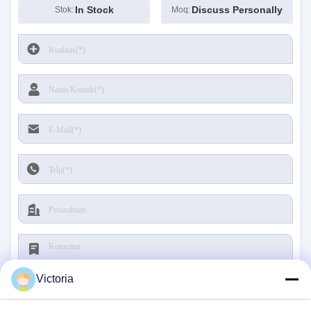
correctly. The manual adjustment is smooth, and
In Stock
Discuss Personally
Stok:
Moq:
finding that sweet spot makes all the difference.
No more eye strain during long sessions. Highly
recommend taking the time to set it up
properly!""The Pico 4's visual clarity is fantastic
once you dial in the IPD correctly. The manual
adjustment is smooth, and finding that sweet spot
makes all the difference. No more eye strain
during long sessions. Highly r
Victoria