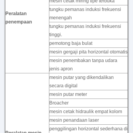
mesin cetak miring tipe terbuka
tungku pemanas induksi frekuensi
Peralatan
menengah
penempaan
tungku pemanas induksi frekuensi
tinggi.
pemotong baja bulat
mesin gergaji pita horizontal otomatis
mesin penembakan tanpa udara
jenis apron
mesin putar yang dikendalikan
secara digital
mesin putar meter
Broacher
mesin cetak hidraulik empat kolom
mesin penandaan laser
penggilingan horizontal sederhana di
Peralatan mesin