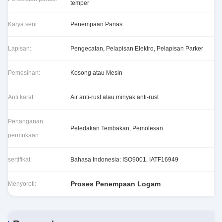
temper
Karya seni:
Penempaan Panas
Lapisan:
Pengecatan, Pelapisan Elektro, Pelapisan Parker
Pemesinan:
Kosong atau Mesin
Anti karat:
Air anti-rust atau minyak anti-rust
Penanganan
Peledakan Tembakan, Pemolesan
permukaan:
sertifikat:
Bahasa Indonesia: ISO9001, IATF16949
Proses Penempaan Logam
Menyoroti: