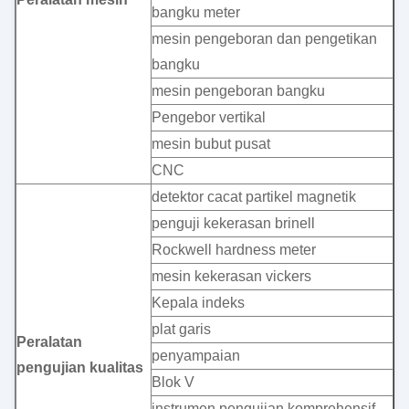
bangku meter
mesin pengeboran dan pengetikan
bangku
mesin pengeboran bangku
Pengebor vertikal
mesin bubut pusat
CNC
detektor cacat partikel magnetik
penguji kekerasan brinell
Rockwell hardness meter
mesin kekerasan vickers
Kepala indeks
plat garis
Peralatan
penyampaian
pengujian kualitas
Blok V
instrumen pengujian komprehensif