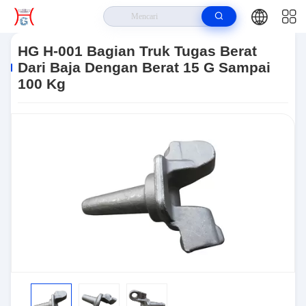
Rumah
>
Produk
>
Bagian Karbida Tungsten
>
HG H-001 Bagian Truk
Tugas Berat Dari Baja Dengan Berat 15 G Sampai 100 Kg
HG H-001 Bagian Truk Tugas Berat
Dari Baja Dengan Berat 15 G Sampai
100 Kg