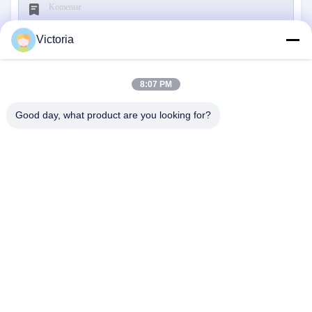
Victoria
8:07 PM
Kirim
Good day, what product are you looking for?
HUBUNGI KAMI
Alamat:
Kota RUIAN, Provinsi Zhejiang
E-Mail:
abc@qq.com
Telepon:
86--83459231-0102