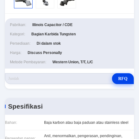
Pabrikan:
Illinois Capacitor / CDE
Kategori:
Bagian Karbida Tungsten
Persediaan:
Di dalam stok
Harga:
Discuss Personally
Metode Pembayaran:
Western Union, T/T, L/C
RFQ
Spesifikasi
Bahan:
Baja karbon atau baja paduan atau stainless steel
Anil, menormalkan, pengerasan, pendinginan,
Perawatan panas: