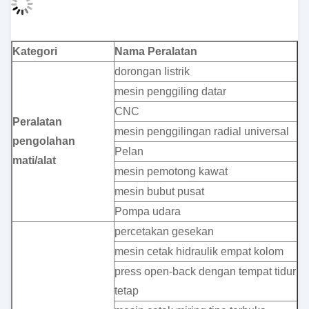
Kategori
Nama Peralatan
dorongan listrik
mesin penggiling datar
CNC
Peralatan
mesin penggilingan radial universal
pengolahan
Pelan
mati/alat
mesin pemotong kawat
mesin bubut pusat
Pompa udara
percetakan gesekan
mesin cetak hidraulik empat kolom
press open-back dengan tempat tidur
tetap