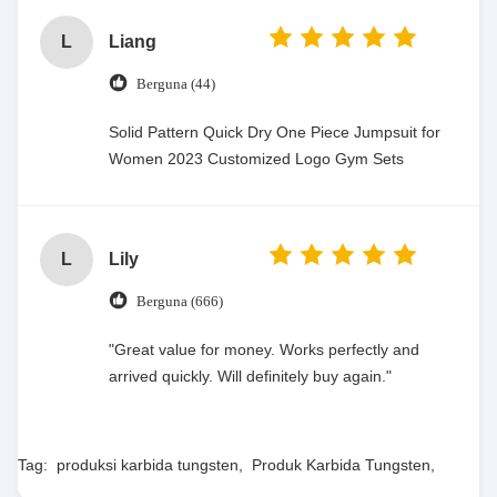
L
Liang
Berguna (44)
Solid Pattern Quick Dry One Piece Jumpsuit for
Women 2023 Customized Logo Gym Sets
L
Lily
Berguna (666)
"Great value for money. Works perfectly and
arrived quickly. Will definitely buy again."
Tag:
produksi karbida tungsten
,
Produk Karbida Tungsten
,