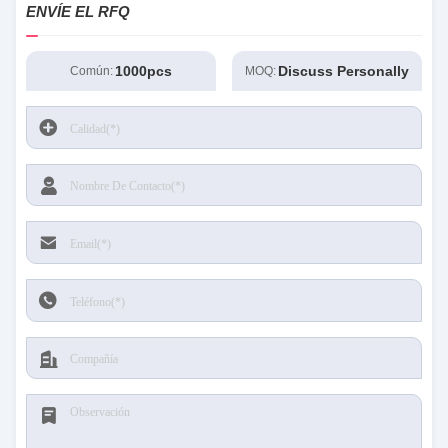
adjustment is smooth, and finding that sweet spot
ENVÍE EL RFQ
makes all the difference. No more eye strain
during long sessions. Highly r
1000pcs
Discuss Personally
Común:
MOQ: