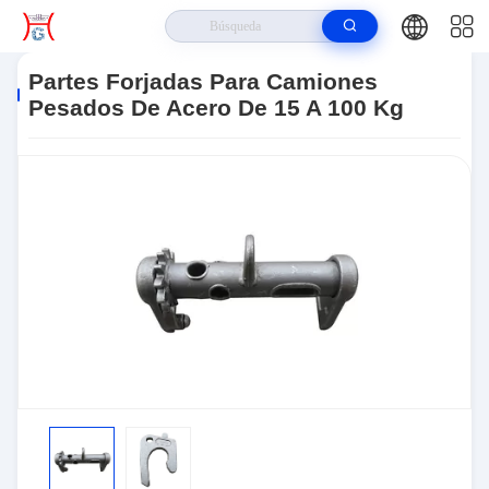
Hogar
>
Productos
>
Forjar Piezas De Automóvil
>
Partes Forjadas Para
Camiones Pesados De Acero De 15 A 100 Kg
Partes Forjadas Para Camiones
Pesados De Acero De 15 A 100 Kg