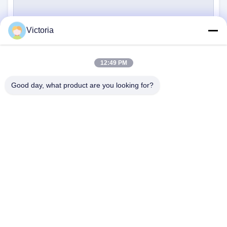
Victoria
Someta
12:49 PM
Good day, what product are you looking for?
ÉNTRENOS EN CONTACTO
CON
Dirección:
CIUDAD DE RUIAN, PROVINCIA DE
ZHEJIANG
Email:
abc@qq.com
Teléfono:
86--83459231-0102