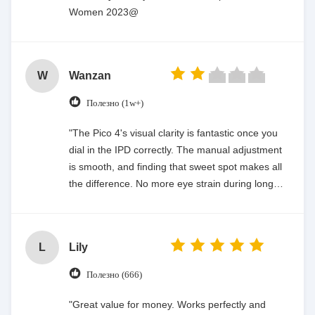
Women 2023@
W
Wanzan
Полезно (1w+)
"The Pico 4's visual clarity is fantastic once you
dial in the IPD correctly. The manual adjustment
is smooth, and finding that sweet spot makes all
the difference. No more eye strain during long
sessions. Highly recommend taking the time to
set it up properly!""The Pico 4's visual clarity is
fantastic once you dial in the IPD correctly. The
L
Lily
manual adjustment is smooth, and finding that
sweet spot makes all the difference. No more eye
Полезно (666)
strain during long sessions. Highly recommend
taking the time to set it up properly!""The Pico 4's
"Great value for money. Works perfectly and