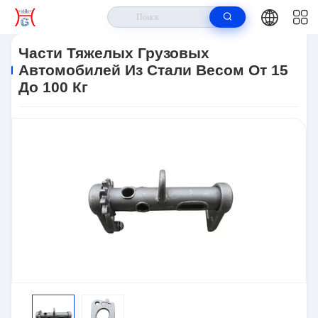
Дом
>
Продукты
>
Подделка Автозапчастей
>
Части Тяжелых
Грузовых Автомобилей Из Стали Весом От 15 До 100 Кг
Части Тяжелых Грузовых
Автомобилей Из Стали Весом От 15
До 100 Кг